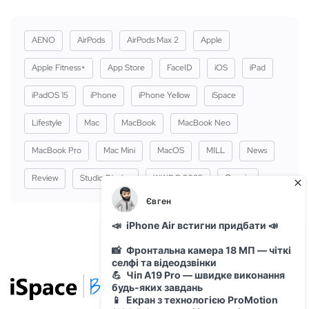
AENO
AirPods
AirPods Max 2
Apple
Apple Fitness+
App Store
FaceID
iOS
iPad
iPadOS 15
iPhone
iPhone Yellow
iSpace
Lifestyle
Mac
MacBook
MacBook Neo
MacBook Pro
Mac Mini
MacOS
MILL
News
Review
Studio Display
WWDC 2025
Сервіс