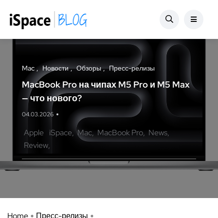
Mac
Новости
Обзоры
Пресс-релизы
MacBook Pro на чипах M5 Pro и M5 Max
— что нового?
04.03.2026
Apple
iSpace
Mac
MacBook Pro
News
Review
Home
Пресс-релизы