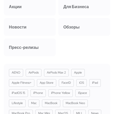
Акции
Для Бизнеса
Новости
Обзоры
Пресс-релизы
AENO
AirPods
AirPods Max 2
Apple
Apple Fitness+
App Store
FaceID
iOS
iPad
iPadOS 15
iPhone
iPhone Yellow
iSpace
Lifestyle
Mac
MacBook
MacBook Neo
MacBook Pro
Mac Mini
MacOS
MILL
News