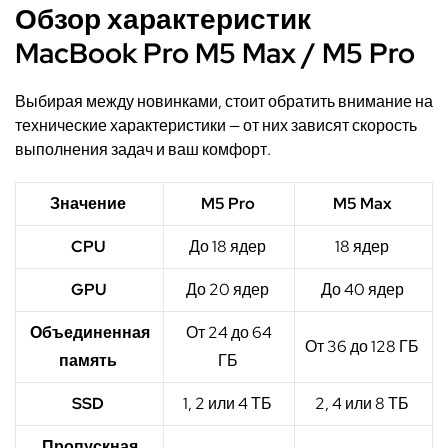
Обзор характеристик
MacBook Pro M5 Max / M5 Pro
Выбирая между новинками, стоит обратить внимание на
технические характеристики — от них зависят скорость
выполнения задач и ваш комфорт.
Значение
M5 Pro
M5 Max
CPU
До 18 ядер
18 ядер
GPU
До 20 ядер
До 40 ядер
Объединенная
От 24 до 64
От 36 до 128 ГБ
память
ГБ
SSD
1, 2 или 4 ТБ
2, 4 или 8 ТБ
Пропускная