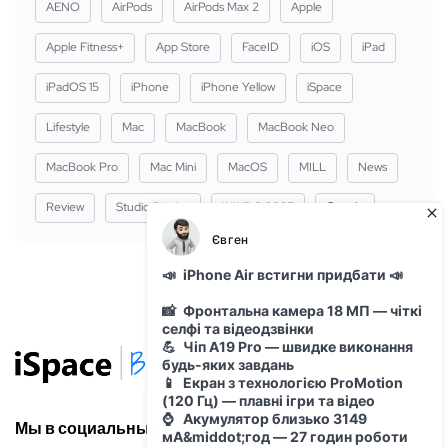
AENO
AirPods
AirPods Max 2
Apple
Apple Fitness+
App Store
FaceID
iOS
iPad
iPadOS 15
iPhone
iPhone Yellow
iSpace
Lifestyle
Mac
MacBook
MacBook Neo
MacBook Pro
Mac Mini
MacOS
MILL
News
Review
Studio Display
WWDC 2025
Сервіс
Мы в социальных сетях: