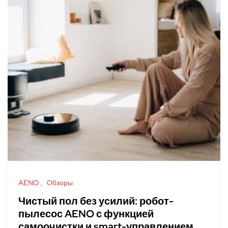
AENO
Обзоры
Чистый пол без усилий: робот-
пылесос AENO с функцией
самоочистки и smart-управлением