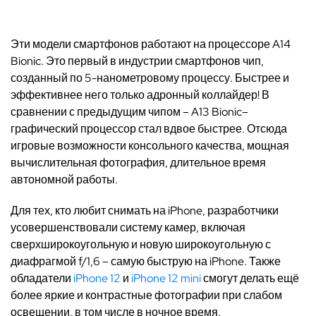
Эти модели смартфонов работают на процессоре A14
Bionic. Это первый в индустрии смартфонов чип,
созданный по 5-нанометровому процессу. Быстрее и
эффективнее него только адронный коллайдер! В
сравнении с предыдущим чипом – A13 Bionic–
графический процессор стал вдвое быстрее. Отсюда
игровые возможности консольного качества, мощная
вычислительная фотография, длительное время
автономной работы.
Для тех, кто любит снимать на iPhone, разработчики
усовершенствовали систему камер, включая
сверхширокоугольную и новую широкоугольную с
диафрагмой f/1,6 – самую быструю на iPhone. Также
обладатели
iPhone 12
и
iPhone 12 mini
смогут делать ещё
более яркие и контрастные фотографии при слабом
освещении, в том числе в ночное время.