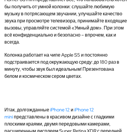
бы получить от умной колонки: слушайте любимую
музыку в потрясающем звучании, улучшайте качество
звука при просмотре телевизора, принимайте входящие
вызовы, управляйте системой «Умный дом». При этом
всё конфиденциально и безопасно – впрочем, как и
всегда.
Колонка работает на чипе Apple S5 и постоянно
подстраивается под окружающую среду: до 180 раз в
минуту, чтобы звук был идеальным! Презентована
белом и космическом сером цветах.
Итак, долгожданные
iPhone 12
и
iPhone 12
mini
представлены в красивом дизайне с гладкими
плоскими краями, двумя передовыми камерами,
расширенным дисплеем Super Retina XDR с передней