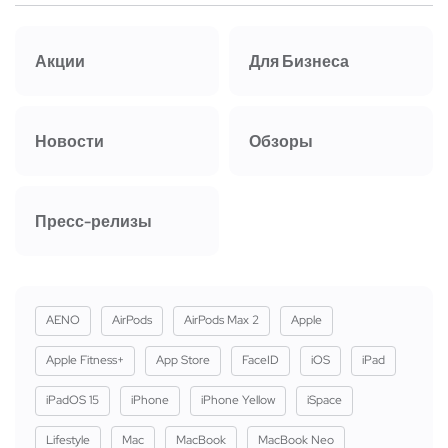
Акции
Для Бизнеса
Новости
Обзоры
Пресс-релизы
AENO
AirPods
AirPods Max 2
Apple
Apple Fitness+
App Store
FaceID
iOS
iPad
iPadOS 15
iPhone
iPhone Yellow
iSpace
Lifestyle
Mac
MacBook
MacBook Neo