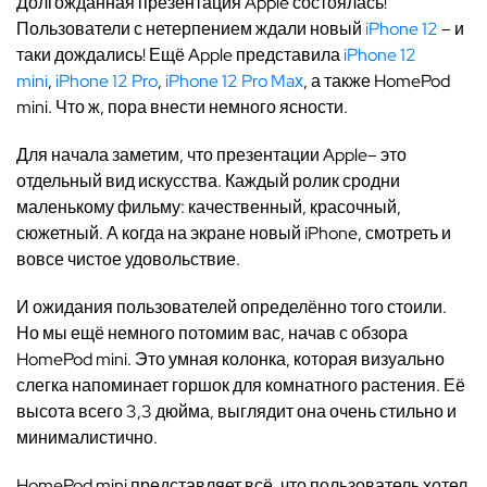
Долгожданная презентация Apple состоялась!
Пользователи с нетерпением ждали новый
iPhone 12
– и
таки дождались! Ещё Apple представила
iPhone 12
mini
,
iPhone 12 Pro
,
iPhone 12 Pro Maх
, а также HomePod
mini. Что ж, пора внести немного ясности.
Для начала заметим, что презентации Apple– это
отдельный вид искусства. Каждый ролик сродни
маленькому фильму: качественный, красочный,
сюжетный. А когда на экране новый iPhone, смотреть и
вовсе чистое удовольствие.
И ожидания пользователей определённо того стоили.
Но мы ещё немного потомим вас, начав с обзора
HomePod mini. Это умная колонка, которая визуально
слегка напоминает горшок для комнатного растения. Её
высота всего 3,3 дюйма, выглядит она очень стильно и
минималистично.
HomePod mini представляет всё, что пользователь хотел