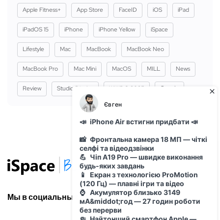
Apple Fitness+
App Store
FaceID
iOS
iPad
iPadOS 15
iPhone
iPhone Yellow
iSpace
Lifestyle
Mac
MacBook
MacBook Neo
MacBook Pro
Mac Mini
MacOS
MILL
News
Review
Studio Display
WWDC 2025
Сервіс
Мы в социальных сетях: