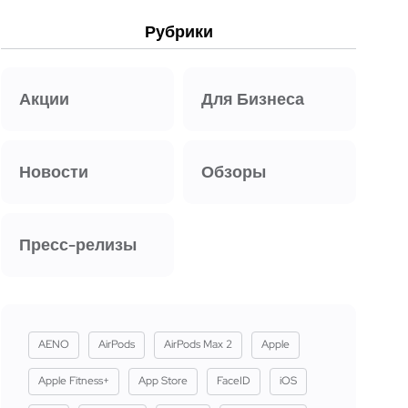
Рубрики
Акции
Для Бизнеса
Новости
Обзоры
Пресс-релизы
AENO
AirPods
AirPods Max 2
Apple
Apple Fitness+
App Store
FaceID
iOS