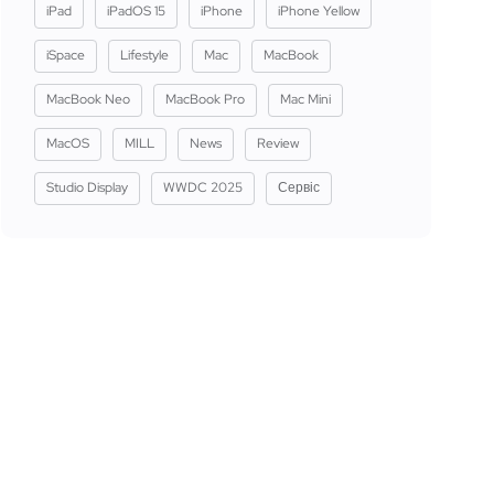
iPad
iPadOS 15
iPhone
iPhone Yellow
iSpace
Lifestyle
Mac
MacBook
MacBook Neo
MacBook Pro
Mac Mini
MacOS
MILL
News
Review
Studio Display
WWDC 2025
Сервіс