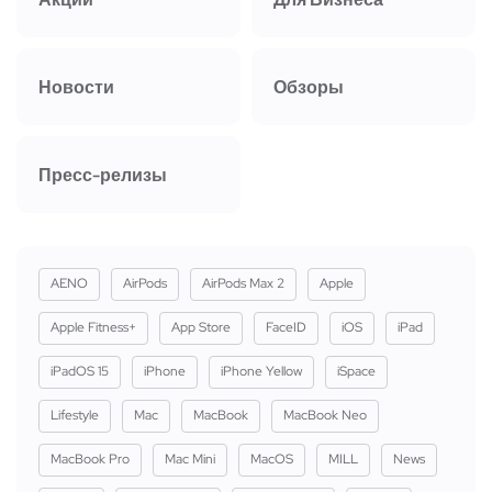
Новости
Обзоры
Пресс-релизы
AENO
AirPods
AirPods Max 2
Apple
Apple Fitness+
App Store
FaceID
iOS
iPad
iPadOS 15
iPhone
iPhone Yellow
iSpace
Lifestyle
Mac
MacBook
MacBook Neo
MacBook Pro
Mac Mini
MacOS
MILL
News