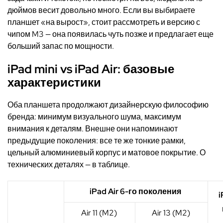
дюймов весит довольно много. Если вы выбираете
планшет «на вырост», стоит рассмотреть и версию с
чипом M3 — она появилась чуть позже и предлагает еще
больший запас по мощности.
iPad mini vs iPad Air: базовые
характеристики
Оба планшета продолжают дизайнерскую философию
бренда: минимум визуального шума, максимум
внимания к деталям. Внешне они напоминают
предыдущие поколения: все те же тонкие рамки,
цельный алюминиевый корпус и матовое покрытие. О
технических деталях — в таблице.
iPad Air 6-го поколения
i
Air 11 (M2)
Air 13 (M2)