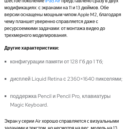
Шестое поколение
iPad Air
представлено сразу в двух
модификациях: с экранами на 11 и 13 дюймов. Обе
версии оснащены мощным чипом Apple M2, благодаря
чему планшет уверенно справляется даже с
ресурсоемкими задачами: от монтажа видео до
трехмерного моделирования.
Другие характеристики:
конфигурации памяти от 128 Гб до 1 Тб;
дисплей Liquid Retina с 2360×1640 пикселями;
поддержка Pencil и Pencil Pro, клавиатуры
Magic Keyboard.
Экран у серии Air хорошо справляется с визуальными
задачами и текстом, но несмотря на вес, модель на 13