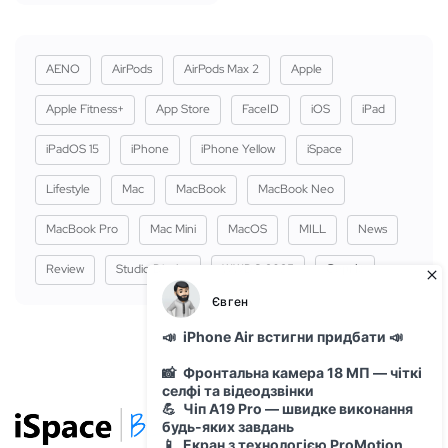
AENO
AirPods
AirPods Max 2
Apple
Apple Fitness+
App Store
FaceID
iOS
iPad
iPadOS 15
iPhone
iPhone Yellow
iSpace
Lifestyle
Mac
MacBook
MacBook Neo
MacBook Pro
Mac Mini
MacOS
MILL
News
Review
Studio Display
WWDC 2025
Сервіс