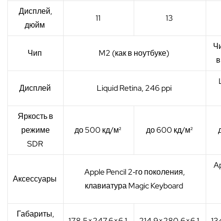
Дисплей,
11
13
дюйм
Чи
Чип
M2 (как в ноутбуке)
в
Дисплей
Liquid Retina, 246 ppi
Яркость в
режиме
до 500 кд/м²
до 600 кд/м²
SDR
Ap
Apple Pencil 2‑го поколения,
Аксессуары
клавиатура Magic Keyboard
Габариты,
178,5×247,6×6,1
214,9×280,6×6,1
13