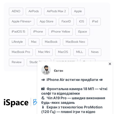
AENO
AirPods
AirPods Max 2
Apple
Apple Fitness+
App Store
FaceID
iOS
iPad
iPadOS 15
iPhone
iPhone Yellow
iSpace
Lifestyle
Mac
MacBook
MacBook Neo
MacBook Pro
Mac Mini
MacOS
MILL
News
Review
Studio Display
WWDC 2025
Сервіс