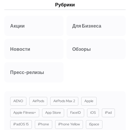
Рубрики
Акции
Для Бизнеса
Новости
Обзоры
Пресс-релизы
AENO
AirPods
AirPods Max 2
Apple
Apple Fitness+
App Store
FaceID
iOS
iPad
iPadOS 15
iPhone
iPhone Yellow
iSpace