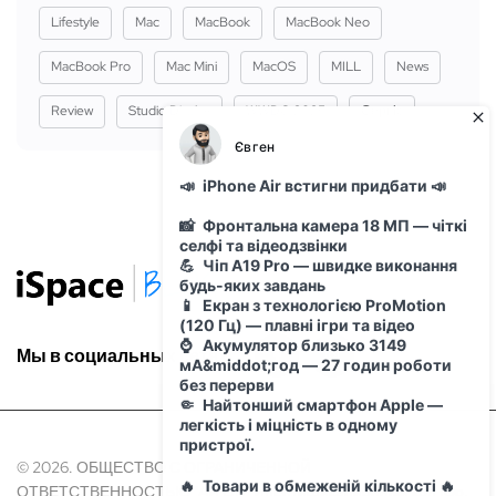
Lifestyle
Mac
MacBook
MacBook Neo
MacBook Pro
Mac Mini
MacOS
MILL
News
Review
Studio Display
WWDC 2025
Сервіс
Мы в социальных сетях:
© 2026. ОБЩЕСТВО С ОГРАНИЧЕННОЙ
ОТВЕТСТВЕННОСТЬЮ "АЙ ОН" Идентификационный код Юр.