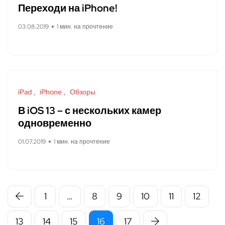
Переходи на iPhone!
03.08.2019
1 мин. на прочтение
iPad
iPhone
Обзоры
В iOS 13 – с нескольких камер
одновременно
01.07.2019
1 мин. на прочтение
1
…
8
9
10
11
12
13
14
15
16
17