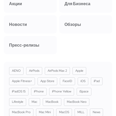
Акции
Для Бизнеса
Новости
Обзоры
Пресс-релизы
AENO
AirPods
AirPods Max 2
Apple
Apple Fitness+
App Store
FaceID
iOS
iPad
iPadOS 15
iPhone
iPhone Yellow
iSpace
Lifestyle
Mac
MacBook
MacBook Neo
MacBook Pro
Mac Mini
MacOS
MILL
News