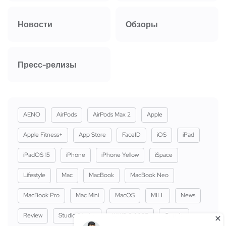
Новости
Обзоры
Пресс-релизы
AENO
AirPods
AirPods Max 2
Apple
Apple Fitness+
App Store
FaceID
iOS
iPad
iPadOS 15
iPhone
iPhone Yellow
iSpace
Lifestyle
Mac
MacBook
MacBook Neo
MacBook Pro
Mac Mini
MacOS
MILL
News
Review
Studio Display
WWDC 2025
Сервіс