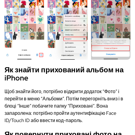
Як знайти прихований альбом на
iPhone
Щоб знайти його, потрібно відкрити додаток “Фото” і
перейти в меню “Альбоми”. Потім перегорніть вниз і в
блоці “Інше” побачите папку “Приховані”. Вона
запаролена: потрібно пройти аутентифікацію Face
ID/Touch ID або ввести код-пароль.
Як повернути приховані фото на