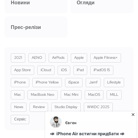
Новини
Огляди
Прес-релізи
2021
AENO
AirPods
Apple
Apple Fitness+
App Store
iCloud
iOS
iPad
iPadOS 15
iPhone
iPhone Yellow
iSpace
Jamf
Lifestyle
Mac
MacBook Neo
Mac Mini
MacOS
MILL
News
Review
Studio Display
WWDC 2025
Сервіс