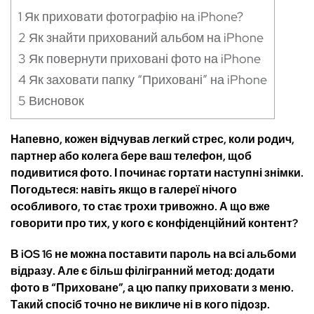
1
Як приховати фотографію на iPhone?
2
Як знайти прихований альбом на iPhone
3
Як повернути приховані фото на iPhone
4
Як заховати папку “Приховані” на iPhone
5
Висновок
Напевно, кожен відчував легкий стрес, коли родич,
партнер або колега бере ваш телефон, щоб
подивитися фото. І починає гортати наступні знімки.
Погодьтеся: навіть якщо в галереї нічого
особливого, то стає трохи тривожно. А що вже
говорити про тих, у кого є конфіденційний контент?
В iOS 16 не можна поставити пароль на всі альбоми
відразу. Але є більш філігранний метод: додати
фото в “Приховане”, а цю папку приховати з меню.
Такий спосіб точно не викличе ні в кого підозр.