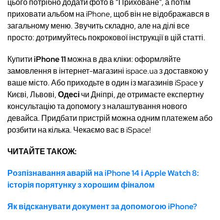
цього потрібно додати фото в “Приховане”, а потім
приховати альбом на iPhone, щоб він не відображався в
загальному меню. Звучить складно, але на ділі все
просто: дотримуйтесь покрокової інструкції в цій статті.
Купити
iPhone 11
можна в два кліки: оформляйте
замовлення в інтернет-магазині ispace.ua з доставкою у
ваше місто. Або приходьте в один із магазинів iSpace у
Києві, Львові,
Одесі
чи Дніпрі, де отримаєте експертну
консультацію та допомогу з налаштування нового
девайса. Придбати пристрій можна одним платежем або
розбити на кілька. Чекаємо вас в iSpace!
ЧИТАЙТЕ ТАКОЖ:
Розпізнавання аварій на iPhone 14 і Apple Watch 8:
історія порятунку з хорошим фіналом
Як відсканувати документ за допомогою iPhone?