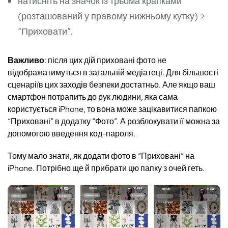
натисніть на значок із трьома крапками
(розташований у правому нижньому кутку) >
“Приховати”.
Важливо
: після цих дій приховані фото не
відображатимуться в загальній медіатеці. Для більшості
сценаріїв цих заходів безпеки достатньо. Але якщо ваш
смартфон потрапить до рук людини, яка сама
користується iPhone, то вона може зацікавитися папкою
“Приховані” в додатку “Фото”. А розблокувати її можна за
допомогою введення код-пароля.
Тому мало знати, як додати фото в “Приховані” на
iPhone. Потрібно ще й прибрати цю папку з очей геть.