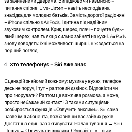
за зачиненими дверима. Випадково чи навмисно –
питання спірне. Live-Listen – навіть несподівана
знахідка для молодих батьків. Замість дорогої радіоняні
– iPhone спільно з AirPods, і дитина під надійним
звуковим контролем. Крик, шерех, плач – почуєте будь-
який шерех, навіть якщо сильно зайняті на кухні. AirPods
знову доводять: їхні можливості ширші, ніж здається на
перший погляд.
Хто телефонує – Siri вже знає
Сценарій знайомий кожному: музика у вухах, телефон
десь не поруч, і тут – раптовий дзвінок. Відповісти чи
проігнорувати? Раптом це важлива розмова, а може,
просто небажаний контакт? З такими ситуаціями
розбирається функція «Озвучити виклики». Siri сама
назве ім’я абонента, позбавивши вас зайвих рухів.
Достатньо один раз активувати: Налаштування → Siri і
Пошук → Озвучувати виклики. Обирайте: «Тільки