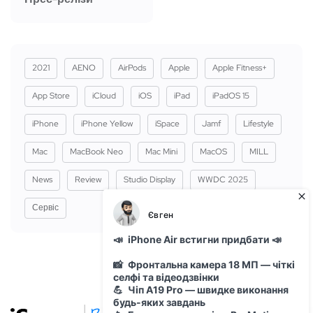
2021
AENO
AirPods
Apple
Apple Fitness+
App Store
iCloud
iOS
iPad
iPadOS 15
iPhone
iPhone Yellow
iSpace
Jamf
Lifestyle
Mac
MacBook Neo
Mac Mini
MacOS
MILL
News
Review
Studio Display
WWDC 2025
Сервіс