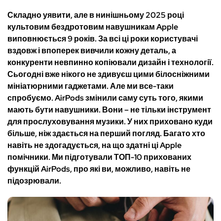
Складно уявити, але в нинішньому 2025 році
культовим бездротовим навушникам Apple
виповнюється 9 років. За всі ці роки користувачі
вздовж і впоперек вивчили кожну деталь, а
конкуренти невпинно копіювали дизайн і технології.
Сьогодні вже нікого не здивуєш цими білосніжними
мініатюрними гаджетами. Але ми все-таки
спробуємо. AirPods змінили саму суть того, якими
мають бути навушники. Вони – не тільки інструмент
для прослуховування музики. У них приховано куди
більше, ніж здається на перший погляд. Багато хто
навіть не здогадується, на що здатні ці Apple
помічники. Ми підготували ТОП-10 прихованих
функцій AirPods, про які ви, можливо, навіть не
підозрювали.