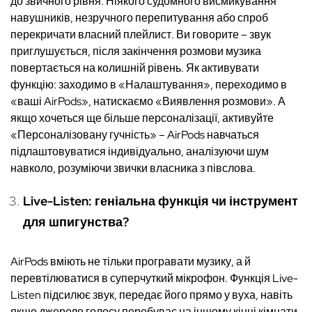
до звичного рівня. Ніякого судомного висмикування
навушників, незручного перепитування або спроб
перекричати власний плейлист. Ви говорите – звук
приглушується, після закінчення розмови музика
повертається на колишній рівень. Як активувати
функцію: заходимо в «Налаштування», переходимо в
«ваші AirPods», натискаємо «Виявлення розмови». А
якщо хочеться ще більше персоналізації, активуйте
«Персоналізовану гучність» – AirPods навчаться
підлаштовуватися індивідуально, аналізуючи шум
навколо, розуміючи звички власника з півслова.
Live-Listen: геніальна функція чи інструмент
для шпигунства?
AirPods вміють не тільки програвати музику, а й
перевтілюватися в суперчуткий мікрофон. Функція Live-
Listen підсилює звук, передає його прямо у вуха, навіть
якщо джерело голосу перебуває на іншому кінці кімнати.