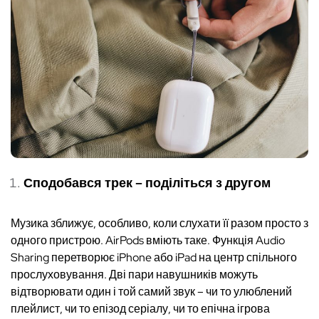
Сподобався трек – поділіться з другом
Музика зближує, особливо, коли слухати її разом просто з
одного пристрою. AirPods вміють таке. Функція Audio
Sharing перетворює iPhone або iPad на центр спільного
прослуховування. Дві пари навушників можуть
відтворювати один і той самий звук – чи то улюблений
плейлист, чи то епізод серіалу, чи то епічна ігрова