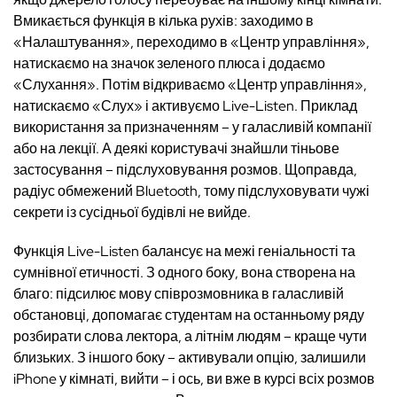
Вмикається функція в кілька рухів: заходимо в
«Налаштування», переходимо в «Центр управління»,
натискаємо на значок зеленого плюса і додаємо
«Слухання». Потім відкриваємо «Центр управління»,
натискаємо «Слух» і активуємо Live-Listen. Приклад
використання за призначенням – у галасливій компанії
або на лекції. А деякі користувачі знайшли тіньове
застосування – підслуховування розмов. Щоправда,
радіус обмежений Bluetooth, тому підслуховувати чужі
секрети із сусідньої будівлі не вийде.
Функція Live-Listen балансує на межі геніальності та
сумнівної етичності. З одного боку, вона створена на
благо: підсилює мову співрозмовника в галасливій
обстановці, допомагає студентам на останньому ряду
розбирати слова лектора, а літнім людям – краще чути
близьких. З іншого боку – активували опцію, залишили
iPhone у кімнаті, вийти – і ось, ви вже в курсі всіх розмов