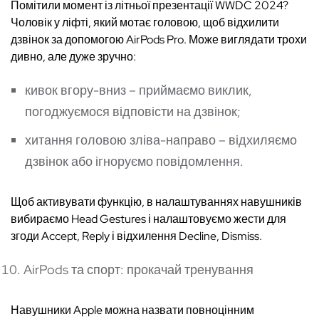
Помітили момент із літньої презентації WWDC 2024?
Чоловік у ліфті, який мотає головою, щоб відхилити
дзвінок за допомогою AirPods Pro. Може виглядати трохи
дивно, але дуже зручно:
кивок вгору-вниз – приймаємо виклик,
погоджуємося відповісти на дзвінок;
хитання головою зліва-направо – відхиляємо
дзвінок або ігноруємо повідомлення.
Щоб активувати функцію, в налаштуваннях навушників
вибираємо Head Gestures і налаштовуємо жести для
згоди Accept, Reply і відхилення Decline, Dismiss.
AirPods та спорт: прокачай тренування
Навушники Apple можна назвати повноцінним