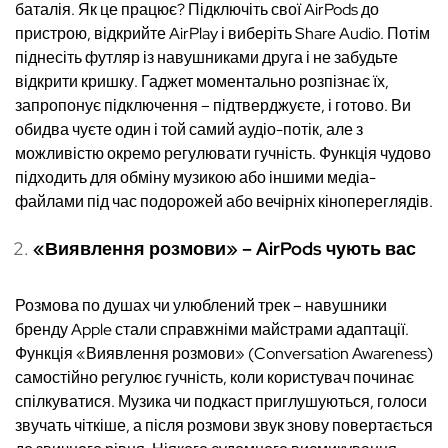
баталія. Як це працює? Підключіть свої AirPods до
пристрою, відкрийте AirPlay і виберіть Share Audio. Потім
піднесіть футляр із навушниками друга і не забудьте
відкрити кришку. Гаджет моментально розпізнає їх,
запропонує підключення – підтверджуєте, і готово. Ви
обидва чуєте один і той самий аудіо-потік, але з
можливістю окремо регулювати гучність. Функція чудово
підходить для обміну музикою або іншими медіа-
файлами під час подорожей або вечірніх кінопереглядів.
«Виявлення розмови» – AirPods чують вас
Розмова по душах чи улюблений трек – навушники
бренду Apple стали справжніми майстрами адаптації.
Функція «Виявлення розмови» (Conversation Awareness)
самостійно регулює гучність, коли користувач починає
спілкуватися. Музика чи подкаст приглушуються, голоси
звучать чіткіше, а після розмови звук знову повертається