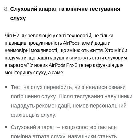
Слуховий апарат та клінічне тестування
слуху
Чіп H2, як революція у світі технологій, не тільки
підвищив продуктивність AirPods, але й додати
неймовірні можливості, що змінюють життя. Хто міг би
подумати, що ваші навушники можуть стати слуховим
апаратом? У нових AirPods Pro 2 тепер є функція для
моніторингу слуху, а саме:
Тест на слух перевірить, чи з’явилися ознаки
погіршення слуху. Після тестування навушники
нададуть рекомендації, немов персональний
фахівець із слуху.
Слуховий апарат — якщо спостерігається
помірна втрата слуху, навушники стануть