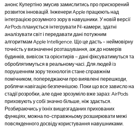
анонс Купертіно змусив замислитись про прискорений
розвиток інновацій. Інженери Apple працюють над
інтеграцією розумного зору в навушники. У новій версії
AirPods планується інтегрувати ІЧ-камери, здатні
аналізувати світ і передавати дані потужним
алгоритмам Apple Intelligence. Що це дасть – неймовірну
точність у визначенні розташування, аж до номерів
будинків, вивісок та орієнтирів – дані фіксуватимуться та
оброблятимуться в реальному часі. Для людей із
порушенням зору технологія стане справжнім
помічником, попереджаючи про виявлені перешкоди,
роблячи навігацію безпечнішою. Поки що все зависло на
стадії розробки, але одне зрозуміло вже зараз: AirPods
приховують у собі значно більше, ніж здається.
Розбираючись у їхніх вищезгаданих прихованих
функціях, можна по-справжньому розширювати межі
повсякденного досвіду користування навушниками.