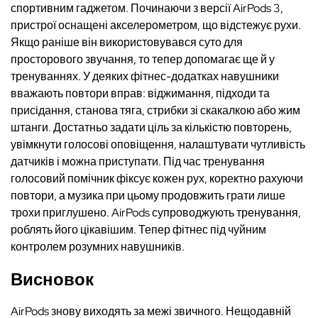
спортивним гаджетом. Починаючи з версії AirPods 3,
пристрої оснащені акселерометром, що відстежує рухи.
Якщо раніше він використовувався суто для
просторового звучання, то тепер допомагає ще й у
тренуваннях. У деяких фітнес-додатках навушники
вважають повтори вправ: віджимання, підходи та
присідання, станова тяга, стрибки зі скакалкою або жим
штанги. Достатньо задати ціль за кількістю повторень,
увімкнути голосові оповіщення, налаштувати чутливість
датчиків і можна приступати. Під час тренування
голосовий помічник фіксує кожен рух, коректно рахуючи
повтори, а музика при цьому продовжить грати лише
трохи приглушено. AirPods супроводжують тренування,
роблять його цікавішим. Тепер фітнес під чуйним
контролем розумних навушників.
Висновок
AirPods знову виходять за межі звичного. Нещодавній