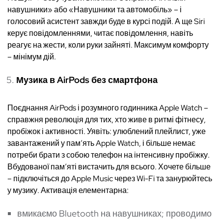
навушники» або «Навушники та автомобіль» – і
голосовий асистент завжди буде в курсі подій. А ще Siri
керує повідомленнями, читає повідомлення, навіть
реагує на жести, коли руки зайняті. Максимум комфорту
– мінімум дій.
Музика в AirPods без смартфона
Поєднання AirPods і розумного годинника Apple Watch –
справжня революція для тих, хто живе в ритмі фітнесу,
пробіжок і активності. Уявіть: улюблений плейлист, уже
завантажений у пам’ять Apple Watch, і більше немає
потреби брати з собою телефон на інтенсивну пробіжку.
Вбудованої пам’яті вистачить для всього. Хочете більше
– підключіться до Apple Music через Wi-Fi та занурюйтесь
у музику. Активація елементарна:
вмикаємо Bluetooth на навушниках; проводимо