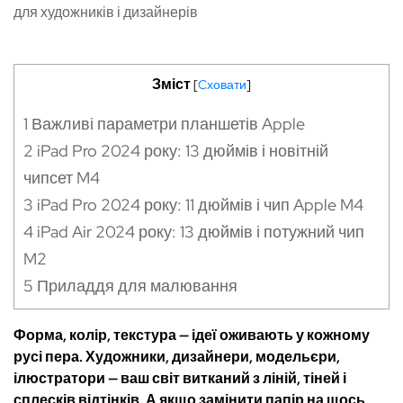
для художників і дизайнерів
Зміст
[
Cховати
]
1
Важливі параметри планшетів Apple
2
iPad Pro 2024 року: 13 дюймів і новітній
чипсет M4
3
iPad Pro 2024 року: 11 дюймів і чип Apple M4
4
iPad Air 2024 року: 13 дюймів і потужний чип
M2
5
Приладдя для малювання
Форма, колір, текстура — ідеї оживають у кожному
русі пера. Художники, дизайнери, модельєри,
ілюстратори — ваш світ витканий з ліній, тіней і
сплесків відтінків. А якщо замінити папір на щось