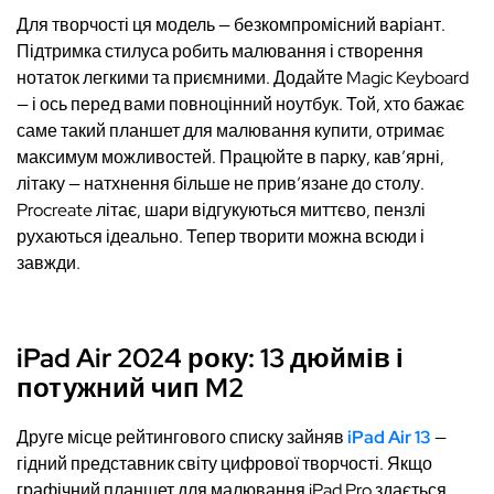
Для творчості ця модель — безкомпромісний варіант.
Підтримка стилуса робить малювання і створення
нотаток легкими та приємними. Додайте Magic Keyboard
— і ось перед вами повноцінний ноутбук. Той, хто бажає
саме такий планшет для малювання купити, отримає
максимум можливостей. Працюйте в парку, кав’ярні,
літаку — натхнення більше не прив’язане до столу.
Procreate літає, шари відгукуються миттєво, пензлі
рухаються ідеально. Тепер творити можна всюди і
завжди.
iPad Air 2024 року: 13 дюймів і
потужний чип M2
Друге місце рейтингового списку зайняв
iPad Air 13
—
гідний представник світу цифрової творчості. Якщо
графічний планшет для малювання iPad Pro здається