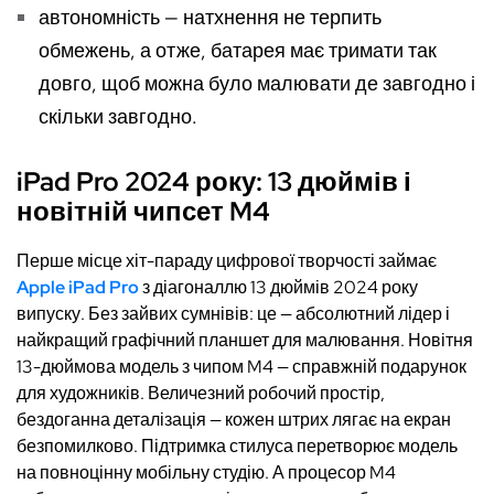
автономність — натхнення не терпить
обмежень, а отже, батарея має тримати так
довго, щоб можна було малювати де завгодно і
скільки завгодно.
iPad Pro 2024 року: 13 дюймів і
новітній чипсет M4
Перше місце хіт-параду цифрової творчості займає
Apple iPad Pro
з діагоналлю 13 дюймів 2024 року
випуску. Без зайвих сумнівів: це — абсолютний лідер і
найкращий графічний планшет для малювання. Новітня
13-дюймова модель з чипом M4 — справжній подарунок
для художників. Величезний робочий простір,
бездоганна деталізація — кожен штрих лягає на екран
безпомилково. Підтримка стилуса перетворює модель
на повноцінну мобільну студію. А процесор M4