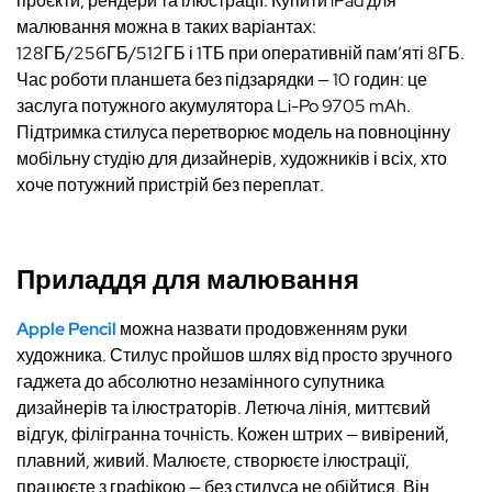
проєкти, рендери та ілюстрації. Купити iPad для
малювання можна в таких варіантах:
128ГБ/256ГБ/512ГБ і 1ТБ при оперативній пам’яті 8ГБ.
Час роботи планшета без підзарядки — 10 годин: це
заслуга потужного акумулятора Li-Po 9705 mAh.
Підтримка стилуса перетворює модель на повноцінну
мобільну студію для дизайнерів, художників і всіх, хто
хоче потужний пристрій без переплат.
Приладдя для малювання
Apple Pencil
можна назвати продовженням руки
художника. Стилус пройшов шлях від просто зручного
гаджета до абсолютно незамінного супутника
дизайнерів та ілюстраторів. Летюча лінія, миттєвий
відгук, філігранна точність. Кожен штрих — вивірений,
плавний, живий. Малюєте, створюєте ілюстрації,
працюєте з графікою — без стилуса не обійтися. Він