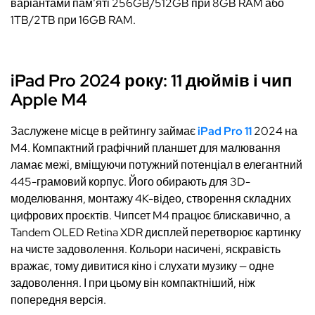
варіантами пам’яті 256GB/512GB при 8GB RAM або
1TB/2TB при 16GB RAM.
iPad Pro 2024 року: 11 дюймів і чип
Apple M4
Заслужене місце в рейтингу займає
iPad Pro 11
2024 на
M4. Компактний графічний планшет для малювання
ламає межі, вміщуючи потужний потенціал в елегантний
445-грамовий корпус. Його обирають для 3D-
моделювання, монтажу 4K-відео, створення складних
цифрових проєктів. Чипсет M4 працює блискавично, а
Tandem OLED Retina XDR дисплей перетворює картинку
на чисте задоволення. Кольори насичені, яскравість
вражає, тому дивитися кіно і слухати музику — одне
задоволення. І при цьому він компактніший, ніж
попередня версія.