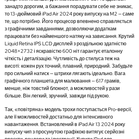
занадто дорогим, а бажання порадувати себе не зникає,
то 13-дюймовий iPad Air 2024 року випуску на M2 — саме
те, що потрібно. Його процесор впевнено справляється
з графічними завданнями, дозволяючи додаткам
працювати без найменшого натяку на зависання. Крутий
Liquid Retina IPS LCD дисплей з роздільною здатністю
2048×2732 і яскравістю 600 ніт гарантує еталонну
чіткість і деталізацію. Чутливість до стилуса теж на
висоті: кожен рух точний, плавний, природний. Забудьте
про сильний натиск — штрихи лягають ідеально. Вага
графічного планшета для малювання — 617 грамів,
менше, ніж товстий блокнот, а можливостей у рази
більше. Він легкий, зручний, завжди під рукою.
Так, «повітряна» модель трохи поступається Pro-версії,
але її можливостей достатньо для інтенсивного
навантаження. Встановлений в iPad Air 13 2024 року
випуску чип з просунутою графікою витягує серйозні