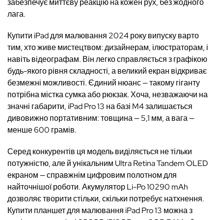
забезпечує миттєву реакцію на кожен рух, без жодного
лага.
Купити iPad для малювання 2024 року випуску варто
тим, хто живе мистецтвом: дизайнерам, ілюстраторам, і
навіть відеографам. Він легко справляється з графікою
будь-якого рівня складності, а великий екран відкриває
безмежні можливості. Єдиний нюанс — такому гіганту
потрібна містка сумка або рюкзак. Хоча, незважаючи на
значні габарити, iPad Pro 13 на базі M4 залишається
дивовижно портативним: товщина — 5,1 мм, а вага —
менше 600 грамів.
Серед конкурентів ця модель виділяється не тільки
потужністю, але й унікальним Ultra Retina Tandem OLED
екраном — справжнім цифровим полотном для
найточнішої роботи. Акумулятор Li-Po 10290 mAh
дозволяє творити стільки, скільки потребує натхнення.
Купити планшет для малювання iPad Pro 13 можна з