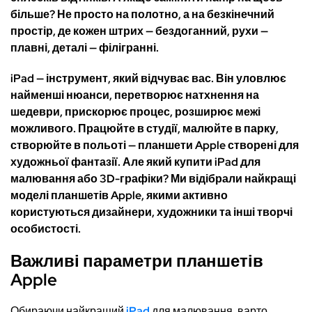
більше? Не просто на полотно, а на безкінечний
простір, де кожен штрих — бездоганний, рухи —
плавні, деталі — філігранні.
iPad — інструмент, який відчуває вас. Він уловлює
найменші нюанси, перетворює натхнення на
шедеври, прискорює процес, розширює межі
можливого. Працюйте в студії, малюйте в парку,
створюйте в польоті — планшети Apple створені для
художньої фантазії. Але який купити iPad для
малювання або 3D-графіки? Ми відібрали найкращі
моделі планшетів Apple, якими активно
користуються дизайнери, художники та інші творчі
особистості.
Важливі параметри планшетів
Apple
Обираючи найкращий
iPad
для малювання, варто