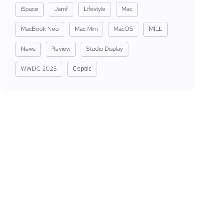
iSpace
Jamf
Lifestyle
Mac
MacBook Neo
Mac Mini
MacOS
MILL
News
Review
Studio Display
WWDC 2025
Сервіс