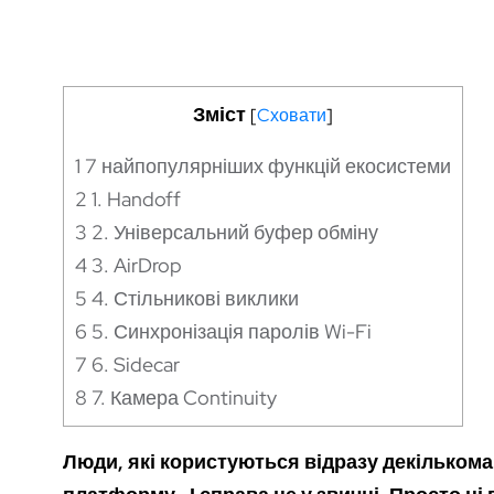
Зміст
[
Cховати
]
1
7 найпопулярніших функцій екосистеми
2
1. Handoff
3
2. Універсальний буфер обміну
4
3. AirDrop
5
4. Стільникові виклики
6
5. Синхронізація паролів Wi-Fi
7
6. Sidecar
8
7. Камера Continuity
Люди, які користуються відразу декількома