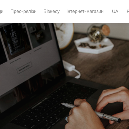
ди
Прес-релізи
Бізнесу
Інтернет-магазин
UA