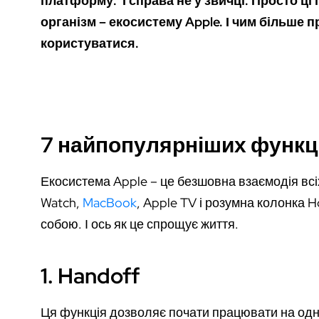
платформу. І справа не у звичці. Просто ці
організм – екосистему Apple. І чим більше п
користуватися.
7 найпопулярніших функц
Екосистема Apple – це безшовна взаємодія всіх
Watch,
MacBook
, Apple TV і розумна колонка 
собою. І ось як це спрощує життя.
1. Handoff
Ця функція дозволяє почати працювати на одн