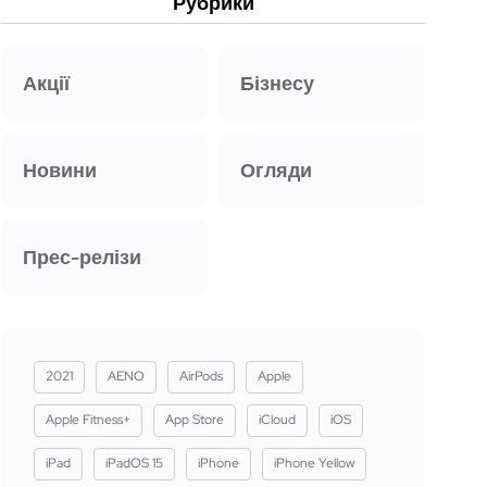
Рубрики
Акції
Бізнесу
Новини
Огляди
Прес-релізи
2021
AENO
AirPods
Apple
Apple Fitness+
App Store
iCloud
iOS
iPad
iPadOS 15
iPhone
iPhone Yellow