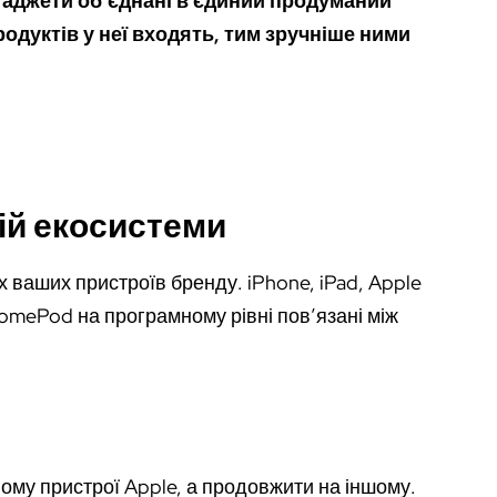
 гаджети об’єднані в єдиний продуманий
родуктів у неї входять, тим зручніше ними
ій екосистеми
 ваших пристроїв бренду. iPhone, iPad, Apple
HomePod на програмному рівні пов’язані між
ому пристрої Apple, а продовжити на іншому.